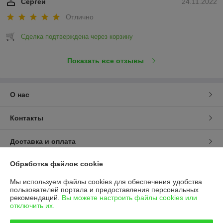
Сергей
24.11.2022
Отлично
Сделка подтверждена через корзину
Показать все отзывы
О нас
Контакты
Доставка и оплата
Обработка файлов cookie
График работы
Мы используем файлы cookies для обеспечения удобства
Полная версия сайта
пользователей портала и предоставления персональных
рекомендаций.
Вы можете настроить файлы cookies или
отключить их.
Политика обработки cookies