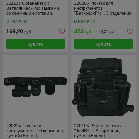
221131 Органайзер с
220265 Рюкзак для
металлическими замками,
инструментов
со съемными лотками,
''BackpackPro'', 3 отделения,
415x335x90 мм (Haupa)
пустой
В наличии
В наличии
169,20
474
646,31 руб.
руб.
руб.
Купить
Купить
220224 Пояс для
220105 Ременная сумка
инструментов, 10 карманов,
''ToolBelt'', 8 карманов,
пустой (Haupa)
пустая (Haupa)