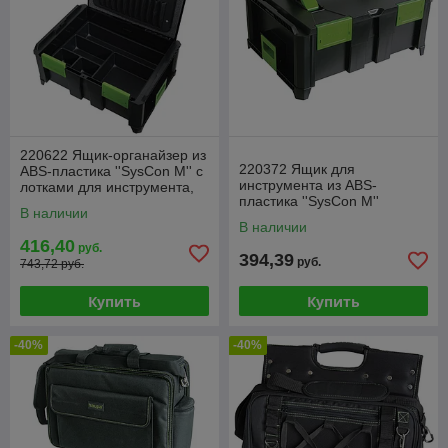
220622 Ящик-органайзер из
220372 Ящик для
ABS-пластика ''SysCon M'' с
инструмента из ABS-
лотками для инструмента,
пластика ''SysCon M''
400x300x150 мм (Haupa)
В наличии
пустой, 400x300x150 мм
В наличии
(Haupa)
416,40
руб.
394,39
руб.
743,72 руб.
Купить
Купить
-40%
-40%