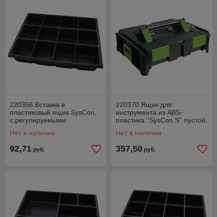
220356 Вставка в
220370 Ящик для
пластиковый ящик SysCon,
инструмента из ABS-
с регулируемыми
пластика ''SysCon S'' пустой,
отделениями, 400x300x80
400x300x80 мм (Haupa)
Нет в наличии
Нет в наличии
мм (Haupa)
92,71
357,50
руб.
руб.