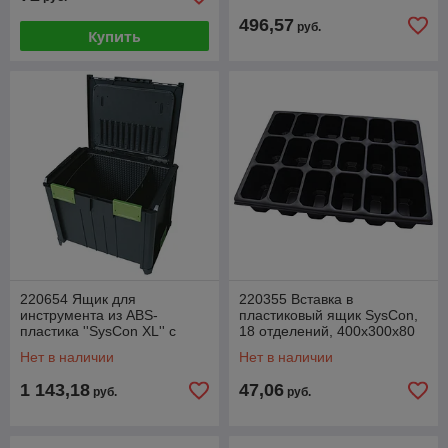
496,57
руб.
Купить
220654 Ящик для
220355 Вставка в
инструмента из ABS-
пластиковый ящик SysCon,
пластика ''SysCon XL'' с
18 отделений, 400x300x80
панелью для инструментов
мм (Haupa)
Нет в наличии
Нет в наличии
и разделителями, пустой,
1 143,18
47,06
руб.
руб.