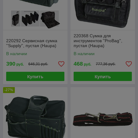
220368 Сумка для
220292 Сервисная сумка
инструментов ''ProBag'',
''Supply'', пустая (Haupa)
пустая (Haupa)
В наличии
В наличии
390
468
646,31 руб.
777,36 руб.
руб.
руб.
Купить
Купить
-27%