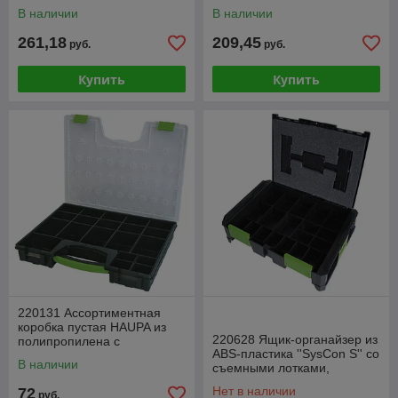
В наличии
В наличии
261,18
209,45
руб.
руб.
Купить
Купить
220131 Ассортиментная
коробка пустая HAUPA из
220628 Ящик-органайзер из
полипропилена с
ABS-пластика ''SysCon S'' со
прозр.крышкой (Haupa)
В наличии
съемными лотками,
400x300x80 мм
Нет в наличии
72
руб.