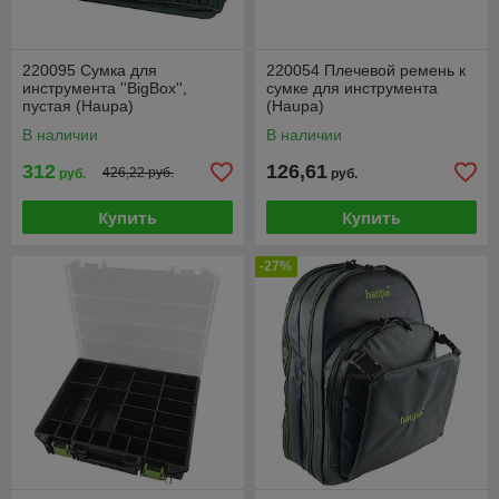
220095 Сумка для
220054 Плечевой ремень к
инструмента ''BigBox'',
сумке для инструмента
пустая (Haupa)
(Haupa)
В наличии
В наличии
312
126,61
426,22 руб.
руб.
руб.
Купить
Купить
-27%