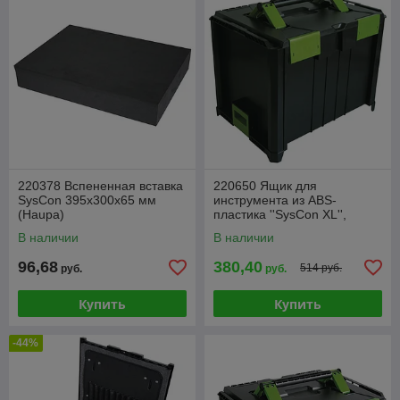
220378 Вспененная вставка
220650 Ящик для
SysCon 395x300x65 мм
инструмента из ABS-
(Haupa)
пластика ''SysCon XL'',
пустой, 400x300x312 мм
В наличии
В наличии
(Haupa)
96,68
380,40
514 руб.
руб.
руб.
Купить
Купить
-44%