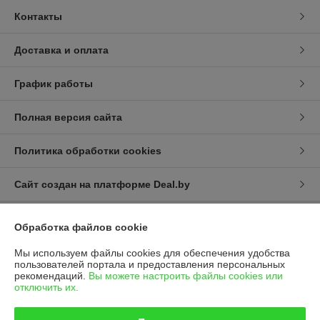
Контакты
Доставка и оплата
График работы
Полная версия сайта
Политика обработки cookies
Сайт создан на платформе Deal.by
Обработка файлов cookie
Информация для покупателя
Юридическое лицо:
Общество с ограниченной ответственностью
Мы используем файлы cookies для обеспечения удобства
"Летра" (ООО "Летра")
пользователей портала и предоставления персональных
Республика Беларусь, 220084, г. Минск, ул. Ф. Скорины, д. 54А/1, офис
рекомендаций.
Вы можете настроить файлы cookies или
34
отключить их.
Регистрационный номер ЕГР: 191300422