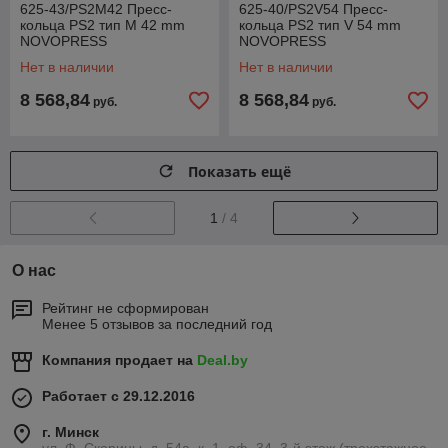
625-43/PS2M42 Пресс-
625-40/PS2V54 Пресс-
кольца PS2 тип M 42 mm
кольца PS2 тип V 54 mm
NOVOPRESS
NOVOPRESS
Нет в наличии
Нет в наличии
8 568,84
8 568,84
руб.
руб.
Показать ещё
1
/ 4
О нас
Рейтинг не сформирован
Менее 5 отзывов за последний год
Компания продает на
Deal.by
Работает с 29.12.2016
г. Минск
ул. Ф. Скорины, д. 54а, к. 1, оф. 34, 3-й этаж (трехэтажное