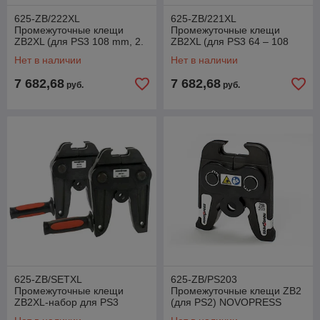
625-ZB/222XL
625-ZB/221XL
Промежуточные клещи
Промежуточные клещи
ZB2XL (для PS3 108 mm, 2.
ZB2XL (для PS3 64 – 108
Pressung) NOVOPRESS
mm, 1. Pressung)
Нет в наличии
Нет в наличии
NOVOPRESS
7 682,68
7 682,68
руб.
руб.
625-ZB/SETXL
625-ZB/PS203
Промежуточные клещи
Промежуточные клещи ZB2
ZB2XL-набор для PS3
(для PS2) NOVOPRESS
(ZB221XL + ZB222XL)