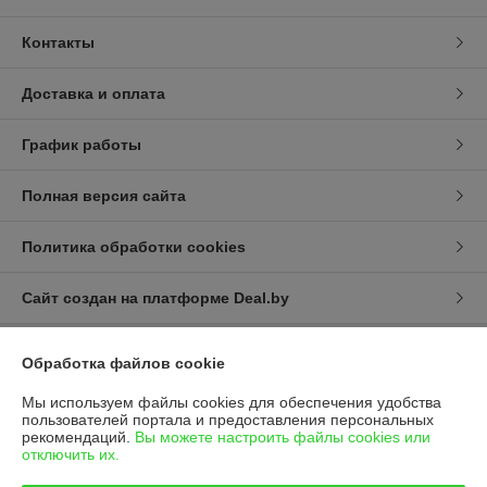
Контакты
Доставка и оплата
График работы
Полная версия сайта
Политика обработки cookies
Сайт создан на платформе Deal.by
Обработка файлов cookie
Информация для покупателя
Юридическое лицо:
Общество с ограниченной ответственностью
Мы используем файлы cookies для обеспечения удобства
"Летра" (ООО "Летра")
пользователей портала и предоставления персональных
Республика Беларусь, 220084, г. Минск, ул. Ф. Скорины, д. 54А/1, офис
рекомендаций.
Вы можете настроить файлы cookies или
34
отключить их.
Регистрационный номер ЕГР: 191300422