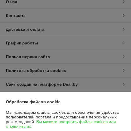
О нас
Контакты
Доставка и оплата
График работы
Полная версия сайта
Политика обработки cookies
Сайт создан на платформе Deal.by
Обработка файлов cookie
Информация для покупателя
Юридическое лицо:
Общество с ограниченной ответственностью
Мы используем файлы cookies для обеспечения удобства
"Летра" (ООО "Летра")
пользователей портала и предоставления персональных
Республика Беларусь, 220084, г. Минск, ул. Ф. Скорины, д. 54А/1, офис
рекомендаций.
Вы можете настроить файлы cookies или
34
отключить их.