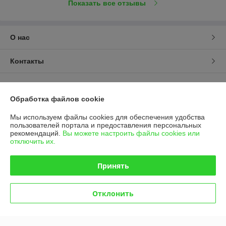
Показать все отзывы
О нас
Контакты
Доставка и оплата
Обработка файлов cookie
График работы
Мы используем файлы cookies для обеспечения удобства
пользователей портала и предоставления персональных
Полная версия сайта
рекомендаций.
Вы можете настроить файлы cookies или
отключить их.
Политика обработки cookies
Принять
Сайт создан на платформе Deal.by
Отклонить
Информация для покупателя