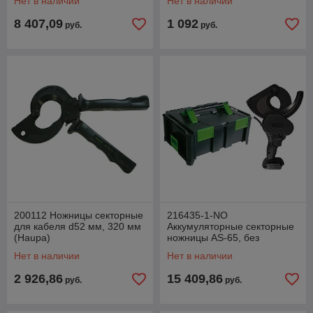
Нет в наличии
Нет в наличии
8 407,09
1 092
руб.
руб.
200112 Ножницы секторные
216435-1-NO
для кабеля d52 мм, 320 мм
Аккумуляторные секторные
(Haupa)
ножницы AS-65, без
аккумулятора, в ящике
Нет в наличии
Нет в наличии
(Haupa)
2 926,86
15 409,86
руб.
руб.