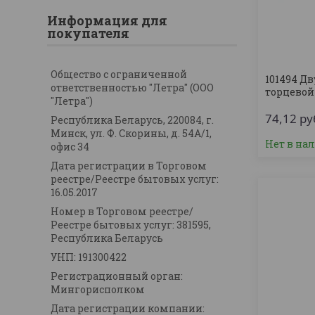
Информация для
покупателя
Общество с ограниченной
101494 Д
ответственностью "Летра" (ООО
торцевой
"Летра")
74,12
ру
Республика Беларусь, 220084, г.
Минск, ул. Ф. Скорины, д. 54А/1,
Нет в на
офис 34
Дата регистрации в Торговом
реестре/Реестре бытовых услуг:
16.05.2017
Номер в Торговом реестре/
Реестре бытовых услуг: 381595,
Республика Беларусь
УНП: 191300422
Регистрационный орган:
Мингорисполком
Дата регистрации компании: