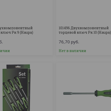
вухкомпонентный
101496 Двухкомпонентный
 ключ Рк 9 (Haupa)
торцевой ключ Рк 10 (Haupa
б.
76,70
руб.
личии
Нет в наличии