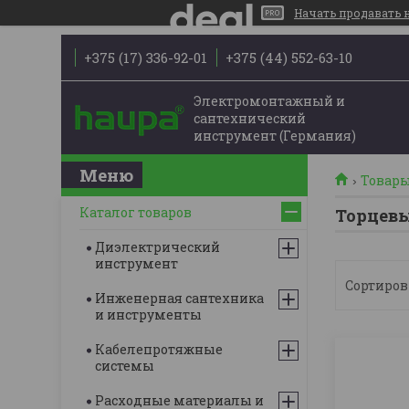
Начать продавать на
+375 (17) 336-92-01
+375 (44) 552-63-10
Электромонтажный и
сантехнический
инструмент (Германия)
Товары
Каталог товаров
Торцевы
Диэлектрический
инструмент
Инженерная сантехника
и инструменты
Кабелепротяжные
системы
Расходные материалы и