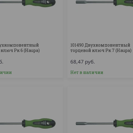
вухкомпонентный
101490 Двухкомпонентный
 ключ Рк 6 (Haupa)
торцевой ключ Рк 7 (Haupa)
б.
68,47
руб.
личии
Нет в наличии