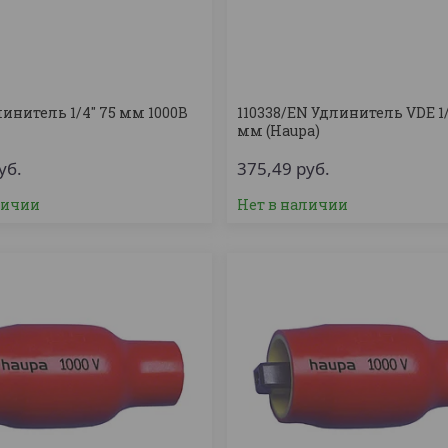
линитель 1/4'' 75 мм 1000В
110338/EN Удлинитель VDE 1/2
мм (Haupa)
уб.
375,49
руб.
личии
Нет в наличии