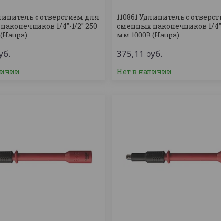
длинитель с отверстием для
110861 Удлинитель с отверс
аконечников 1/4''-1/2'' 250
сменных наконечников 1/4''-3
(Haupa)
мм 1000В (Haupa)
уб.
375,11
руб.
личии
Нет в наличии