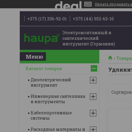
Начать продавать на
+375 (17) 336-92-01
+375 (44) 552-63-10
Электромонтажный и
сантехнический
инструмент (Германия)
Товары
Каталог товаров
Удлинит
Диэлектрический
инструмент
Инженерная сантехника
и инструменты
Кабелепротяжные
системы
Расходные материалы и