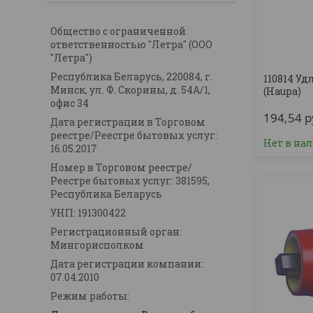
Общество с ограниченной
ответственностью "Летра" (ООО
"Летра")
Республика Беларусь, 220084, г.
110814 Уд
Минск, ул. Ф. Скорины, д. 54А/1,
(Haupa)
офис 34
194,54
р
Дата регистрации в Торговом
реестре/Реестре бытовых услуг:
Нет в на
16.05.2017
Номер в Торговом реестре/
Реестре бытовых услуг: 381595,
Республика Беларусь
УНП: 191300422
Регистрационный орган:
Мингорисполком
Дата регистрации компании:
07.04.2010
Режим работы: