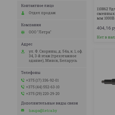
110862 У
Отдел продаж
сменных н
мм 1000В 
404,16
р
ООО "Летра"
Нет в на
ул. Ф. Скорины, д. 54а, к. 1, оф.
34, 3-й этаж (трехэтажное
здание), Минск, Беларусь
+375 (17) 336-92-01
+375 (44) 552-63-10
+375 (29) 220-29-20
haupa@letra.by