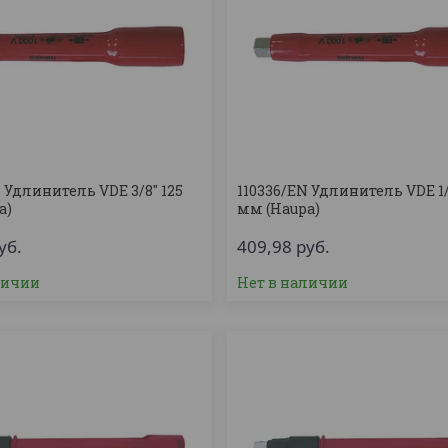
 Удлинитель VDE 3/8'' 125
110336/EN Удлинитель VDE 1/2
a)
мм (Haupa)
уб.
409,98
руб.
личии
Нет в наличии