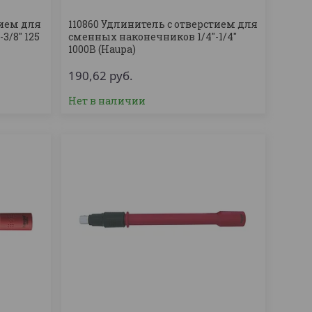
тием для
110860 Удлинитель с отверстием для
/8'' 125
сменных наконечников 1/4''-1/4''
1000В (Haupa)
190,62
руб.
Нет в наличии