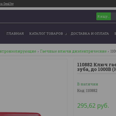
 Deal.by
ГЛАВНАЯ
КАТАЛОГ ТОВАРОВ
ДОСТАВКА И ОПЛАТА
ектроизолирующие
Гаечные ключи диэлектрические
110882 Ключ га
зуба, до 1000В 
В наличии
Код:
110882
295,62
руб.