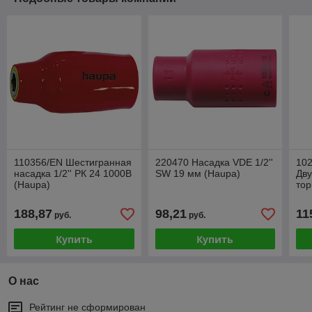
110356/EN Шестигранная
220470 Насадка VDE 1/2''
10
насадка 1/2'' РК 24 1000В
SW 19 мм (Haupa)
Дв
(Haupa)
тор
(Ha
188,87
98,21
11
руб.
руб.
Купить
Купить
О нас
Рейтинг не сформирован