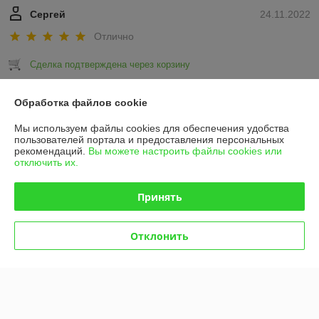
Сергей
24.11.2022
Отлично
Сделка подтверждена через корзину
Показать все отзывы
Обработка файлов cookie
Мы используем файлы cookies для обеспечения удобства
пользователей портала и предоставления персональных
О нас
рекомендаций.
Вы можете настроить файлы cookies или
отключить их.
Контакты
Принять
Доставка и оплата
Отклонить
График работы
Полная версия сайта
Политика обработки cookies