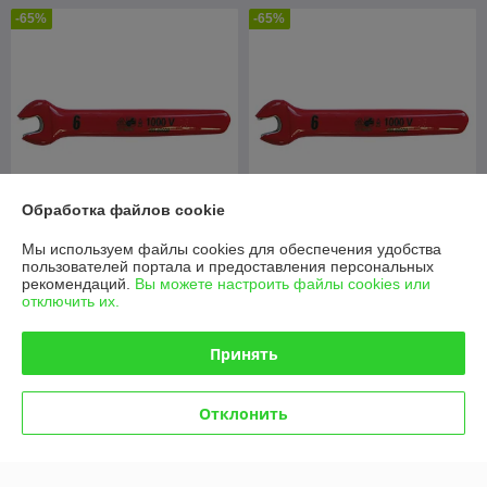
-65%
-65%
Обработка файлов cookie
Мы используем файлы cookies для обеспечения удобства
110262 Гаечный ключ с
110266 Гаечный ключ с
пользователей портала и предоставления персональных
одним зевом VDE РК 7
одним зевом VDE РК 9
рекомендаций.
Вы можете настроить файлы cookies или
(Haupa)
(Haupa)
отключить их.
В наличии
В наличии
Принять
50,40
50,40
144,61 руб.
144,61 руб.
руб.
руб.
Купить
Купить
Отклонить
-62%
-23%