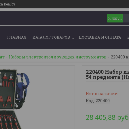
 Deal.by
ГЛАВНАЯ
КАТАЛОГ ТОВАРОВ
ДОСТАВКА И ОПЛАТА
нт
Наборы электроизолирующих инструментов
220400 н
220400 Набор ин
54 предмета (H
Нет в наличии
Код:
220400
28 405,88
руб