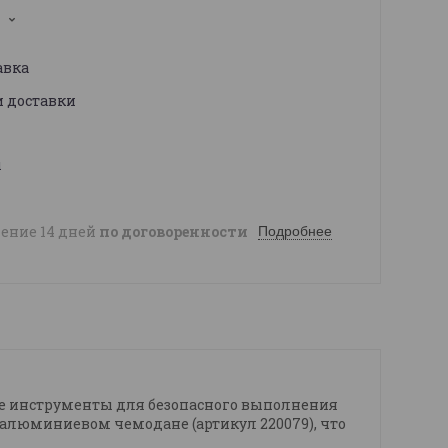
1
авка
и доставки
ы
чение 14 дней
по договоренности
Подробнее
ые инструменты для безопасного выполнения
алюминиевом чемодане (артикул 220079), что