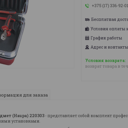
+375 (17) 336-92-0
Бесплатная дост
Условия оплаты 
График работы
Адрес и контакт
возврат товара в те
ормация для заказа
едмет (Haupa) 220303
- представляет собой комплект проф
скими установками.