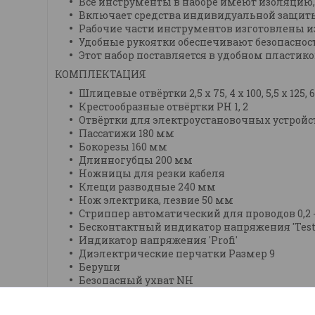
Все инструменты в наборе имеют изоляцию, 
Включает средства индивидуальной защиты 
Рабочие части инструментов изготовлены 
Удобные рукоятки обеспечивают безопасность
Этот набор поставляется в удобном пластик
КОМПЛЕКТАЦИЯ
Шлицевые отвёртки 2,5 x 75, 4 x 100, 5,5 x 125, 
Крестообразные отвёртки PH 1, 2
Отвёртки для электроустановочных устройств
Пассатижи 180 мм
Бокорезы 160 мм
Длинногубцы 200 мм
Ножницы для резки кабеля
Клещи разводные 240 мм
Нож электрика, лезвие 50 мм
Стриппер автоматический для проводов 0,2 
Бесконтактный индикатор напряжения 'TestPe
Индикатор напряжения 'Profi'
Диэлектрические перчатки Размер 9
Беруши
Безопасный ухват NH
Защитные очки 'Pro'