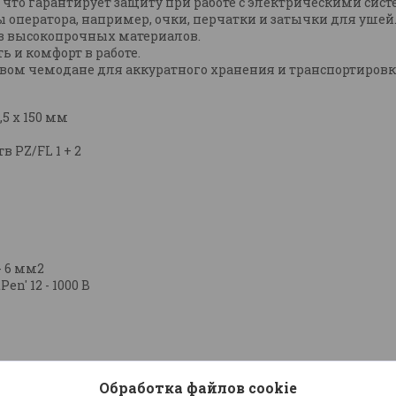
что гарантирует защиту при работе с электрическими систе
оператора, например, очки, перчатки и затычки для ушей
из высокопрочных материалов.
 и комфорт в работе.
овом чемодане для аккуратного хранения и транспортиров
6,5 x 150 мм
 PZ/FL 1 + 2
- 6 мм2
n' 12 - 1000 В
Обработка файлов cookie