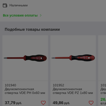
Наличными
Все условия оплаты
Подобные товары компании
101940
101952
10
Двухкомпонентная
Двухкомпонентная
Дв
отвертка VDE PH 0x60 мм
отвертка VDE PZ 1x80 мм
отв
(Haupa)
(Haupa)
мм
26
37,79
49,86
руб.
руб.
67,