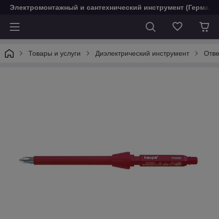
Электромонтажный и сантехнический инструмент (Германи
Товары и услуги
Диэлектрический инструмент
Отве