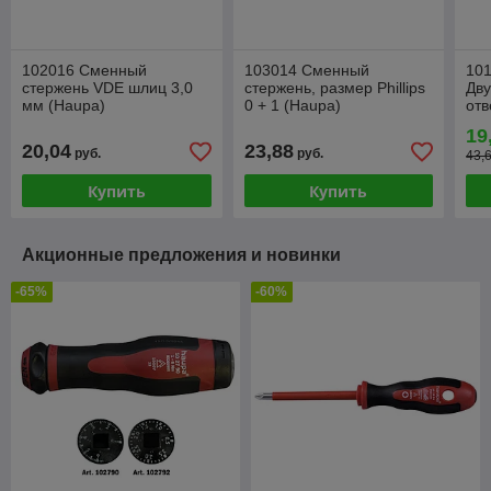
102016 Сменный
103014 Сменный
10
стержень VDE шлиц 3,0
стержень, размер Phillips
Дв
мм (Haupa)
0 + 1 (Haupa)
отв
(Ha
19
20,04
23,88
руб.
руб.
43,
Купить
Купить
Акционные предложения и новинки
-65%
-60%