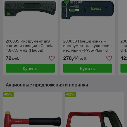
200035 Инструмент для
200033 Прецизионный
200
снятия изоляции «Coaxi»
инструмент для удаления
сня
4,8-7,5 мм2 (Haupa)
изоляции «PWS-Plus» d
d 4
0,25-0,8 мм (Haupa)
72
278,44
42
руб.
руб.
Купить
Купить
Акционные предложения и новинки
-65%
-62%