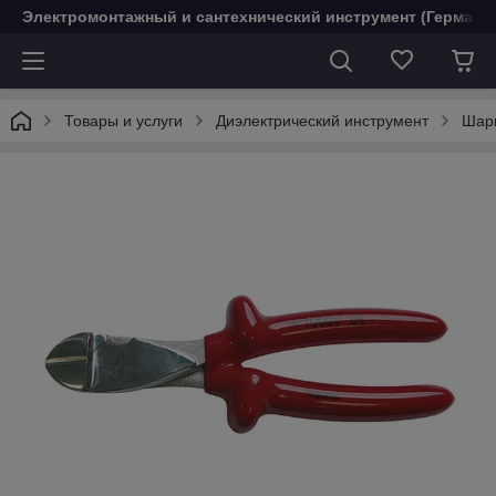
Электромонтажный и сантехнический инструмент (Германи
Товары и услуги
Диэлектрический инструмент
Шарн