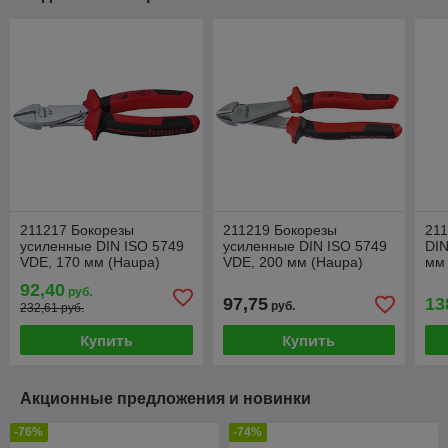
211217 Бокорезы
211219 Бокорезы
21
усиленные DIN ISO 5749
усиленные DIN ISO 5749
DIN
VDE, 170 мм (Haupa)
VDE, 200 мм (Haupa)
мм
92,40
руб.
97,75
13
руб.
232,61 руб.
Купить
Купить
Акционные предложения и новинки
-76%
-74%