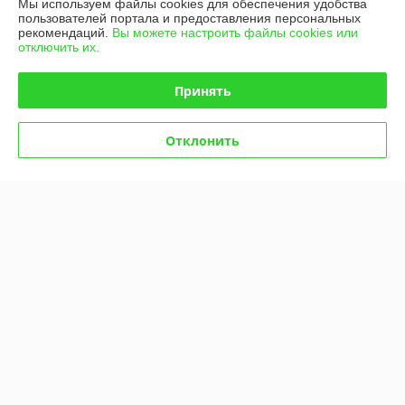
Мы используем файлы cookies для обеспечения удобства
О нас
пользователей портала и предоставления персональных
рекомендаций.
Вы можете настроить файлы cookies или
отключить их.
Контакты
Принять
Доставка и оплата
Отклонить
График работы
Полная версия сайта
Политика обработки cookies
Сайт создан на платформе Deal.by
Информация для покупателя
Юридическое лицо:
Общество с ограниченной ответственностью
"Летра" (ООО "Летра")
Республика Беларусь, 220084, г. Минск, ул. Ф. Скорины, д. 54А/1, офис
34