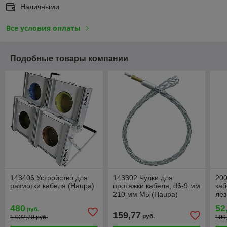
Наличными
Все условия оплаты
Подобные товары компании
143406 Устройство для
143302 Чулки для
200
размотки кабеля (Haupa)
протяжки кабеля, d6-9 мм
каб
210 мм M5 (Haupa)
лез
480
52
руб.
159,77
руб.
1 022,70 руб.
109