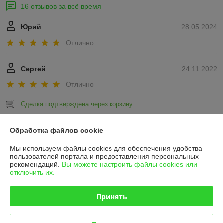
16 отзывов за всё время
Юрий
28.05.2024
Отлично
Сергей
24.11.2022
Отлично
Сделка подтверждена через корзину
Показать все отзывы
Обработка файлов cookie
Мы используем файлы cookies для обеспечения удобства
пользователей портала и предоставления персональных
О нас
рекомендаций.
Вы можете настроить файлы cookies или
отключить их.
Контакты
Принять
Доставка и оплата