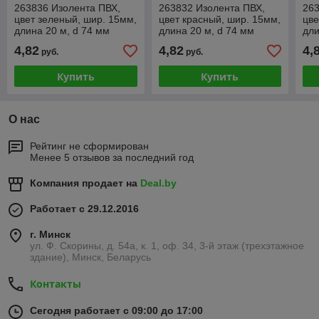
263836 Изолента ПВХ,
263832 Изолента ПВХ,
263
цвет зеленый, шир. 15мм,
цвет красный, шир. 15мм,
цве
длина 20 м, d 74 мм
длина 20 м, d 74 мм
дли
(Haupa)
(Haupa)
(Ha
4,82
4,82
4,
руб.
руб.
Купить
Купить
О нас
Рейтинг не сформирован
Менее 5 отзывов за последний год
Компания продает на
Deal.by
Работает с 29.12.2016
г. Минск
ул. Ф. Скорины, д. 54а, к. 1, оф. 34, 3-й этаж (трехэтажное
здание), Минск, Беларусь
Контакты
Сегодня работает с 09:00 до 17:00