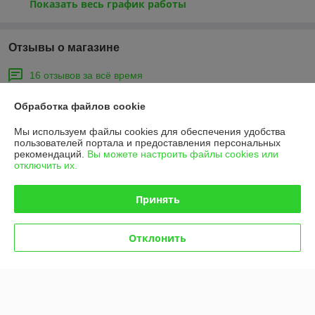
Показать весь график работы
Отзывы о магазине
16 отзывов за всё время
Юрий
28.05.2024
Обработка файлов cookie
Отлично
Мы используем файлы cookies для обеспечения удобства
пользователей портала и предоставления персональных
рекомендаций.
Вы можете настроить файлы cookies или
Сергей
24.11.2022
отключить их.
Отлично
Принять
Сделка подтверждена через корзину
Отклонить
Показать все отзывы
О нас