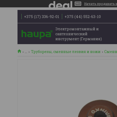
Начать продавать на
+375 (17) 336-92-01
+375 (44) 552-63-10
Электромонтажный и
сантехнический
инструмент (Германия)
...
Труборезы, сменные лезвия и ножи
Сменн