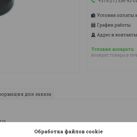
+375 (17) 336-92-0
Условия оплаты 
График работы
Адрес и контакт
возврат товара в те
ормация для заказа
715
Обработка файлов cookie