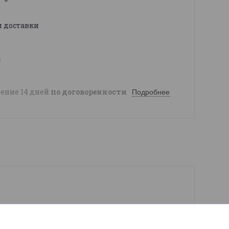
1
и доставки
ы
чение 14 дней
по договоренности
Подробнее