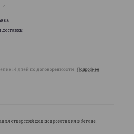
1
авка
и доставки
ы
чение 14 дней
по договоренности
Подробнее
ания отверстий под подрозетники в бетоне,