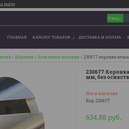
 Deal.by
ГЛАВНАЯ
КАТАЛОГ ТОВАРОВ
ДОСТАВКА И ОПЛАТА
астка
Коронки
Алмазные коронки
230677 коронка алмаз
230677 Коронка
мм, без оснаст
Нет в наличии
Код:
230677
634,88
руб.