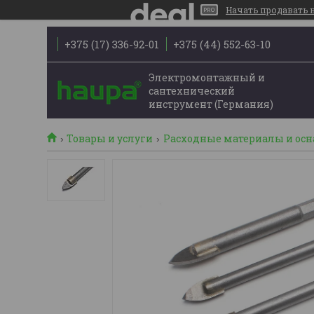
Начать продавать на
+375 (17) 336-92-01
+375 (44) 552-63-10
Электромонтажный и
сантехнический
инструмент (Германия)
Товары и услуги
Расходные материалы и осн