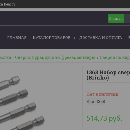
 Deal.by
ГЛАВНАЯ
КАТАЛОГ ТОВАРОВ
ДОСТАВКА И ОПЛАТА
астка
Сверла, буры, зубила, фрезы, зенкеры
Сверла по кер
1368 Набор свер
(Brinko)
Нет в наличии
Код:
1368
514,73
руб.