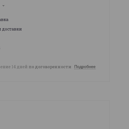
1
авка
и доставки
ы
чение 14 дней
по договоренности
Подробнее