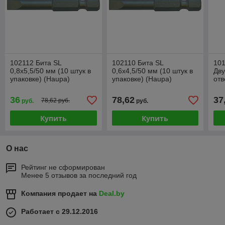
102112 Бита SL
102110 Бита SL
10
0,8x5,5/50 мм (10 штук в
0,6x4,5/50 мм (10 штук в
Дв
упаковке) (Haupa)
упаковке) (Haupa)
отв
(Ha
36
78,62
37
78,62 руб.
руб.
руб.
Купить
Купить
О нас
Рейтинг не сформирован
Менее 5 отзывов за последний год
Компания продает на
Deal.by
Работает с 29.12.2016